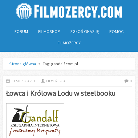
FORUM
FILMOSKOP
ZGŁOŚ OKAZJĘ
POMOC
FILMOŻERCY
Strona główna
»
Tag: gandalf.com.pl
31 SIERPNIA 2016
FILMOŻERCA
0
Łowca i Królowa Lodu w steelbooku