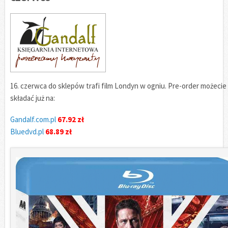
16. czerwca do sklepów trafi film Londyn w ogniu. Pre-order możecie
składać już na:
Gandalf.com.pl
67.92 zł
Bluedvd.pl
68.89 zł