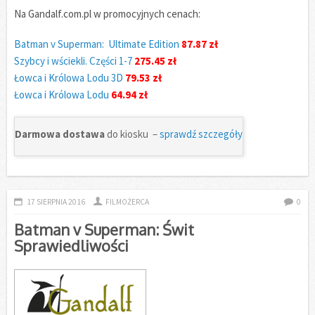
Na Gandalf.com.pl w promocyjnych cenach:
Batman v Superman: Ultimate Edition
87.87 zł
Szybcy i wściekli. Części 1-7
275.45 zł
Łowca i Królowa Lodu 3D
79.53 zł
Łowca i Królowa Lodu
64.94 zł
Darmowa dostawa
do kiosku –
sprawdź szczegóły
17 SIERPNIA 2016
FILMOŻERCA
0
Batman v Superman: Świt
Sprawiedliwości