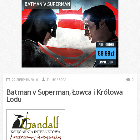
BATMAN V SUPERMAN
PRE-ORDER
89.99zł
EMPIK.COM
22 SIERPNIA 2016
FILMOŻERCA
0
Batman v Superman, Łowca i Królowa
Lodu