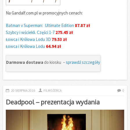
Na Gandalf.com.pl w promocyjnych cenach:
Batman v Superman: Ultimate Edition
87.87 zł
Szybcy i wściekli. Części 1-7
275.45 zł
Łowca i Królowa Lodu 3D
79.53 zł
Łowca i Królowa Lodu
64.94 zł
Darmowa dostawa
do kiosku –
sprawdź szczegóły
20 SIERPNIA 2016
FILMOŻERCA
0
Deadpool – prezentacja wydania