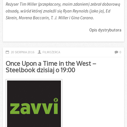
Reżyser Tim Miller (przepłacony, moim zdaniem) zebrał doborową
obsadę, wśród której znaleźli się Ryan Reynolds (jako ja), Ed
Skrein, Morena Baccarin, T. J. Miller i Gina Carano.
Opis dystrybutora
20 SIERPNIA 2016
FILMOŻERCA
0
Once Upon a Time in the West –
Steelbook dzisiaj o 19:00