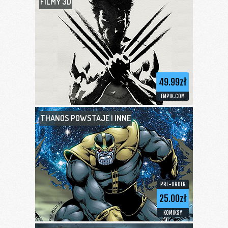
FILMY 3D
49.99zł
EMPIK.COM
THANOS POWSTAJE I INNE
PRE-ORDER
25.00zł
KOMIKSY