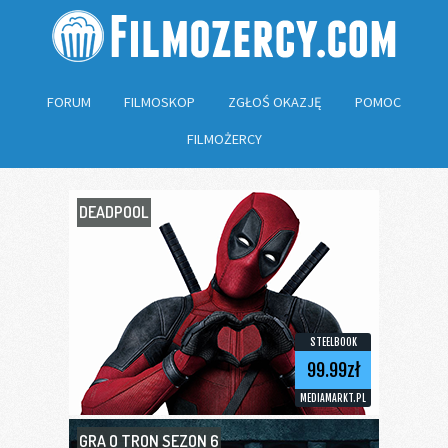
FORUM
FILMOSKOP
ZGŁOŚ OKAZJĘ
POMOC
FILMOŻERCY
DEADPOOL
STEELBOOK
99.99zł
MEDIAMARKT.PL
GRA O TRON SEZON 6