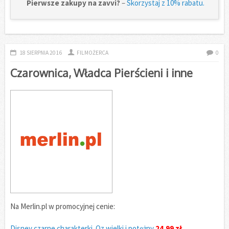
Pierwsze zakupy na zavvi?
–
Skorzystaj z 10% rabatu.
18 SIERPNIA 2016
FILMOŻERCA
0
Czarownica, Władca Pierścieni i inne
Na Merlin.pl w promocyjnej cenie:
Disney czarne charakterki. Oz wielki i potężny
24.99 zł